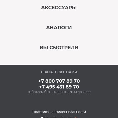
АКСЕССУАРЫ
‹
›
АНАЛОГИ
В наличии
‹
›
ВЫ СМОТРЕЛИ
В наличии
‹
›
СВЯЗАТЬСЯ С НАМИ
Под заказ
+7 800 707 89 70
+7 495 431 89 70
работаем без выходных с 9:00 до 21:00
Аксессуары
Очищающий спрей
для нержавеющей
стали BON BN-175
Политика конфиденциальности
(500 мл)
Плиты