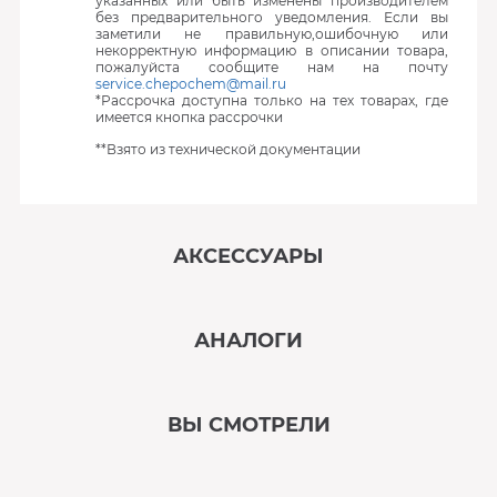
указанных или быть изменены производителем
без предварительного уведомления. Если вы
заметили не правильную,ошибочную или
некорректную информацию в описании товара,
пожалуйста сообщите нам на почту
service.chepochem@mail.ru
*Рассрочка доступна только на тех товарах, где
имеется кнопка рассрочки
**Взято из технической документации
АКСЕССУАРЫ
‹
›
АНАЛОГИ
В наличии
‹
›
ВЫ СМОТРЕЛИ
В наличии
‹
›