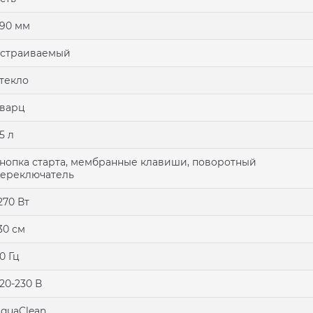
90 мм
встраиваемый
текло
варц
5 л
нопка старта, мембранные клавиши, поворотный
ереключатель
270 Вт
30 см
0 Гц
20-230 В
quaClean