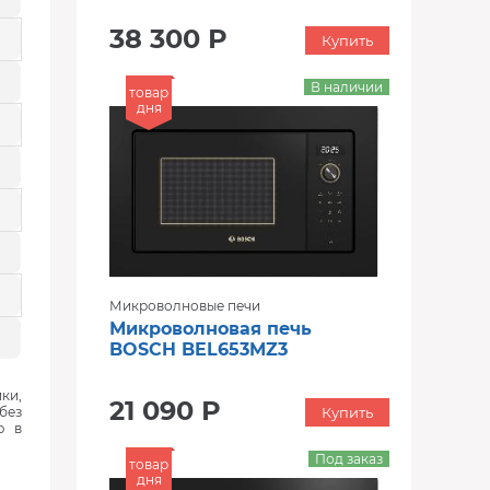
38 300 Р
Купить
В наличии
товар
дня
Микроволновые печи
Микроволновая печь
BOSCH BEL653MZ3
ки,
21 090 Р
без
Купить
ю в
Под заказ
товар
дня