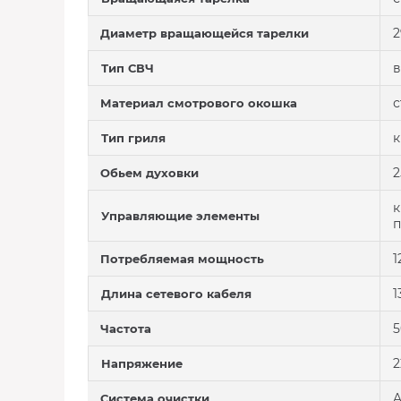
2
Диаметр вращающейся тарелки
Тип СВЧ
с
Материал смотрового окошка
к
Тип гриля
2
Обьем духовки
к
Управляющие элементы
п
1
Потребляемая мощность
1
Длина сетевого кабеля
5
Частота
2
Напряжение
A
Система очистки