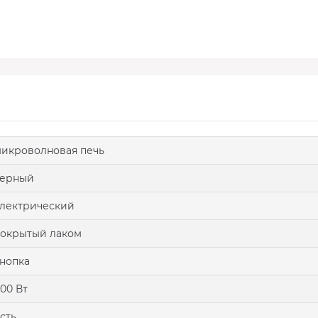
икроволновая печь
черный
лектрический
окрытый лаком
нопка
00 Вт
сть