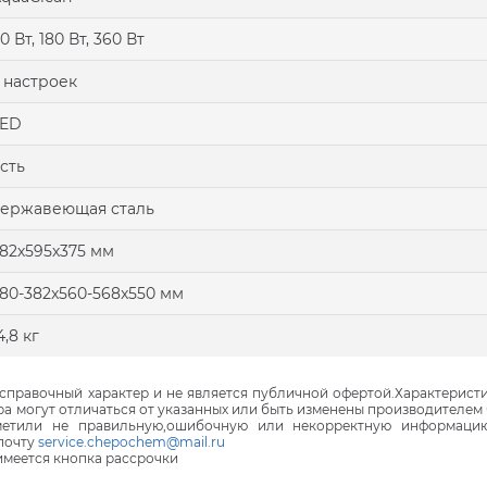
0 Вт, 180 Вт, 360 Вт
 настроек
LED
сть
ержавеющая сталь
82х595х375 мм
80-382x560-568x550 мм
4,8 кг
правочный характер и не является публичной офертой.Характеристи
ра могут отличаться от указанных или быть изменены производителем 
аметили не правильную,ошибочную или некорректную информаци
почту
service.chepochem@mail.ru
 имеется кнопка рассрочки