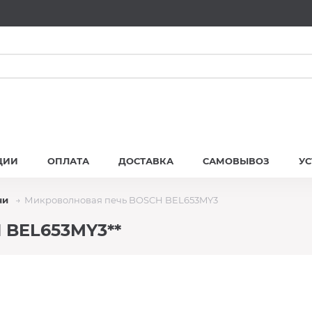
ЦИИ
ОПЛАТА
ДОСТАВКА
САМОВЫВОЗ
У
чи
Микроволновая печь BOSCH BEL653MY3
 BEL653MY3**