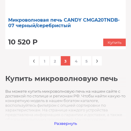
Микроволновая печь CANDY CMGA20TNDB-
07 черный/серебристый
10 520 Р
Купить
‹
›
1
2
3
4
5
Купить микроволновую печь
Вы можете купить микроволновую печь на нашем сайте с
доставкой по столице и регионам РФ. Чтобы найти какую-то
конкретную модель в нашем богатом каталоге,
воспользуйтесь фильтром с опцией сортировки по
характеристикам. На странице каждого устройства
представлена информация о гарантии и доставке, а также
обзоры предыдущих покупателей. Мы предлагаем:
Развернуть
оперативную доставку в любой регион России ;