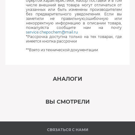
офертой.Характеристики, набор поставки и в том
числе внешний вид товара могут отличаться от
указанных или быть изменены производителем
без предварительного уведомления. Если вы
заметили не правильную,ошибочную или
некорректную информацию в описании товара,
пожалуйста сообщите нам на почту
service.chepochem@mail.ru
*Рассрочка доступна только на тех товарах, где
имеется кнопка рассрочки
**Взято из технической документации
АНАЛОГИ
‹
›
ВЫ СМОТРЕЛИ
В наличии
‹
›
СВЯЗАТЬСЯ С НАМИ
Под заказ