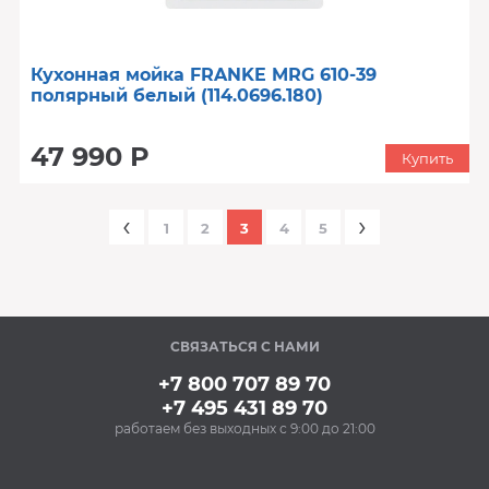
Кухонная мойка FRANKE MRG 610-39
полярный белый (114.0696.180)
47 990 Р
Купить
‹
›
1
2
3
4
5
СВЯЗАТЬСЯ С НАМИ
+7 800 707 89 70
+7 495 431 89 70
работаем без выходных с 9:00 до 21:00