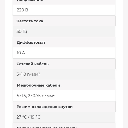
220 В
Частота тока
50 Гц
Диффавтомат
10 А
Сетевой кабель
3×1.0 n×мм²
Межблочные кабели
5×1.5, 2×0.75 n×мм²
Режим охлаждения внутри
27 °С / 19 °C