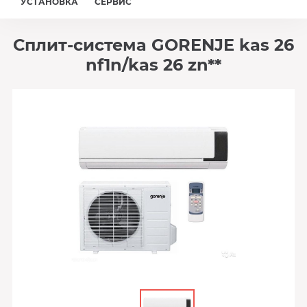
УСТАНОВКА
СЕРВИС
Сплит-система GORENJE kas 26
nf1n/kas 26 zn**