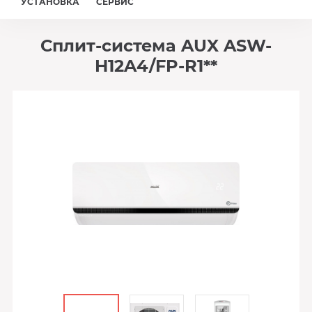
УСТАНОВКА
СЕРВИС
Сплит-система AUX ASW-
H12A4/FP-R1**