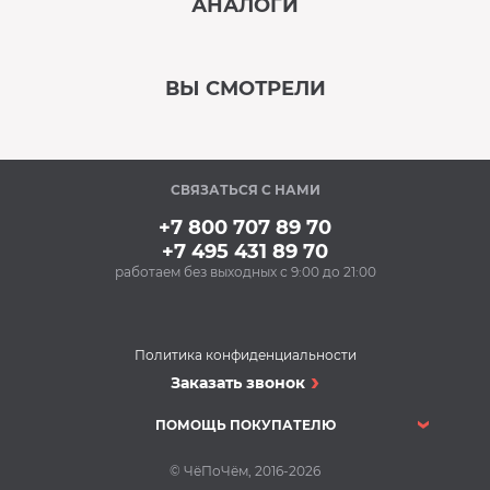
АНАЛОГИ
‹
›
ВЫ СМОТРЕЛИ
В наличии
‹
›
СВЯЗАТЬСЯ С НАМИ
В наличии
+7 800 707 89 70
+7 495 431 89 70
работаем без выходных с 9:00 до 21:00
Политика конфиденциальности
Кондиционеры
Заказать звонок
Сплит-система JAX
ACN-14HE
ПОМОЩЬ ПОКУПАТЕЛЮ
Кондиционеры
26 900 Р
© ЧёПоЧём, 2016-2026
Кондиционер BOSCH
Купить