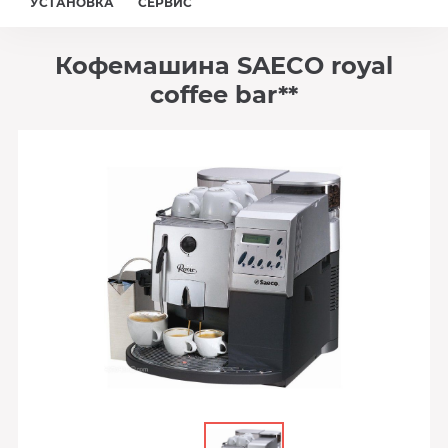
УСТАНОВКА
СЕРВИС
Кофемашина SAECO royal
coffee bar**