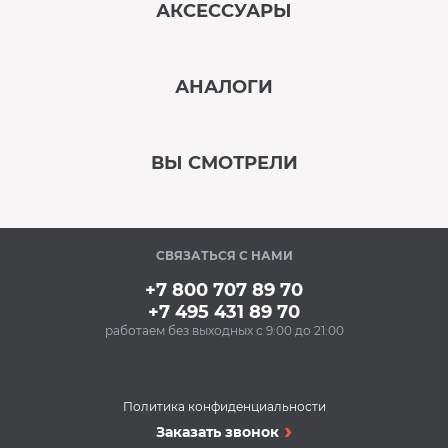
АКСЕССУАРЫ
‹
›
АНАЛОГИ
В наличии
‹
›
ВЫ СМОТРЕЛИ
В наличии
‹
›
СВЯЗАТЬСЯ С НАМИ
Под заказ
+7 800 707 89 70
+7 495 431 89 70
работаем без выходных с 9:00 до 21:00
Аксессуары
Средство от накипи
MAGIC POWER MP-017
(250 мл) для чайников
Политика конфиденциальности
и кофеварок
Кофемашины
Заказать звонок
221 Р
Кофемашина VITEK