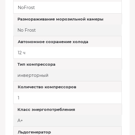
NoFrost
Размораживание морозильной камеры
No Frost
Автономное сохранение холода
12 ч
Тип компрессора
инверторный
Количество компрессоров
1
Класс энергопотребления
A+
Льдогенератор