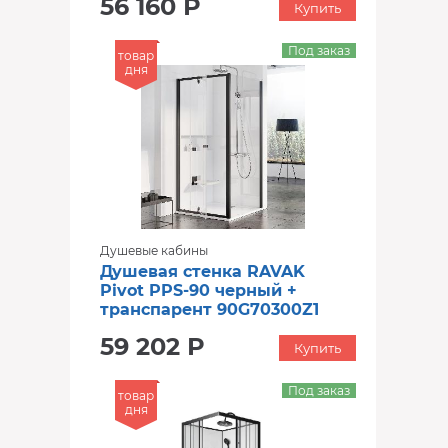
56 160 Р
Купить
Под заказ
товар
дня
Душевые кабины
Душевая стенка RAVAK
Pivot PPS-90 черный +
транспарент 90G70300Z1
59 202 Р
Купить
Под заказ
товар
дня