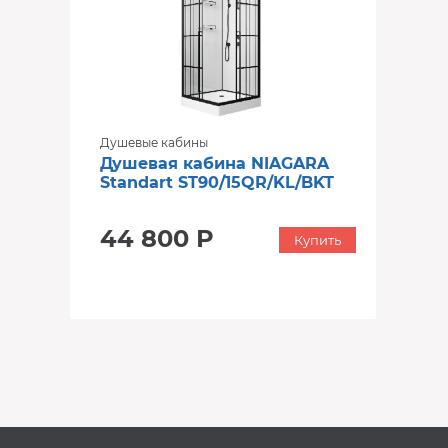
Душевые кабины
Душевая кабина NIAGARA
Standart ST90/15QR/KL/BKT
44 800 Р
Купить
‹
›
‹
›
В наличии
В наличии