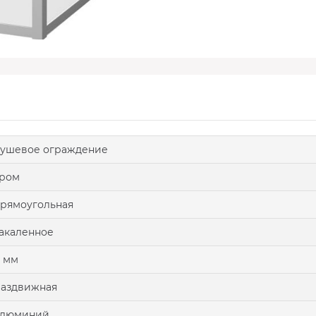
ушевое ограждение
хром
рямоугольная
акаленное
 мм
аздвижная
алюминий