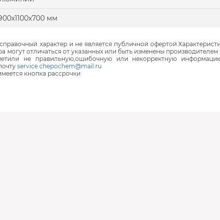
900х1100х700 мм
правочный характер и не является публичной офертой.Характеристи
ра могут отличаться от указанных или быть изменены производителем 
аметили не правильную,ошибочную или некорректную информаци
почту
service.chepochem@mail.ru
 имеется кнопка рассрочки