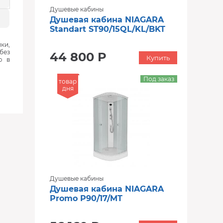
Душевые кабины
Душевая кабина NIAGARA
Standart ST90/15QL/KL/BKT
ки,
без
44 800 Р
Купить
ю в
Под заказ
товар
дня
Душевые кабины
Душевая кабина NIAGARA
Promo P90/17/MT