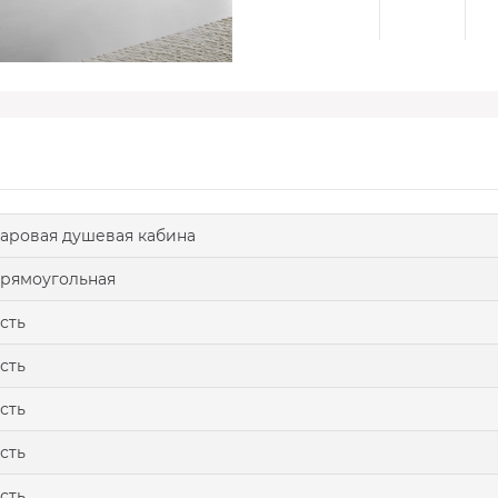
аровая душевая кабина
рямоугольная
сть
сть
сть
сть
сть