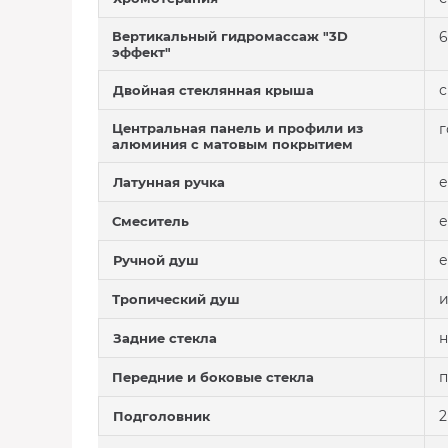
Вертикальный гидромассаж "3D
6
эффект"
с
Двойная стеклянная крыша
Центральная панель и профили из
г
алюминия с матовым покрытием
е
Латунная ручка
е
Смеситель
е
Ручной душ
и
Тропический душ
н
Задние стекла
п
Передние и боковые стекла
2
Подголовник