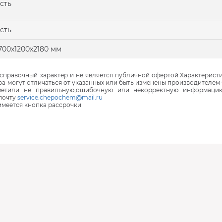
сть
сть
700х1200х2180 мм
правочный характер и не является публичной офертой.Характеристи
ра могут отличаться от указанных или быть изменены производителем 
аметили не правильную,ошибочную или некорректную информаци
почту
service.chepochem@mail.ru
 имеется кнопка рассрочки