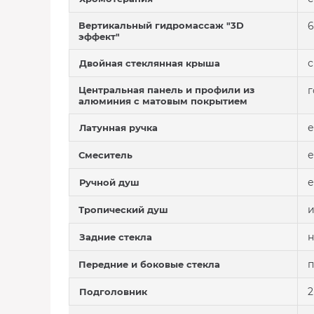
Вертикальный гидромассаж "3D
6
эффект"
с
Двойная стеклянная крыша
Центральная панель и профили из
г
алюминия с матовым покрытием
е
Латунная ручка
е
Смеситель
е
Ручной душ
и
Тропический душ
н
Задние стекла
п
Передние и боковые стекла
2
Подголовник