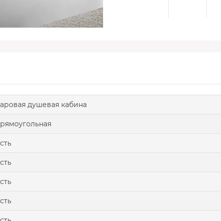
аровая душевая кабина
рямоугольная
сть
сть
сть
сть
сть