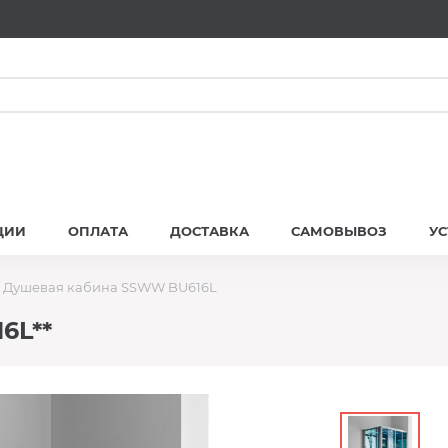
ЦИИ
ОПЛАТА
ДОСТАВКА
САМОВЫВОЗ
У
Душевая кабина SSWW BU616L
6L**