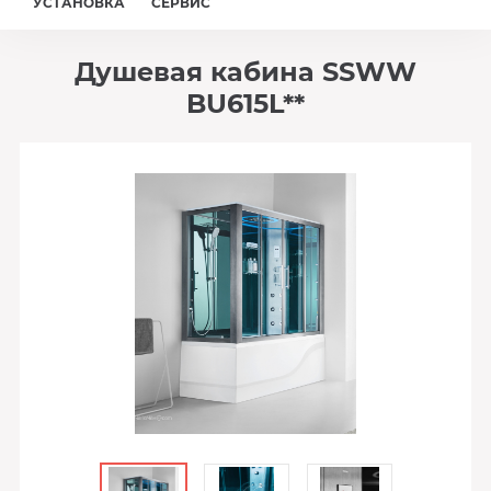
УСТАНОВКА
СЕРВИС
Душевая кабина SSWW
BU615L**