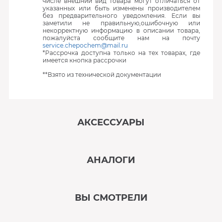
числе внешний вид товара могут отличаться от
указанных или быть изменены производителем
без предварительного уведомления. Если вы
заметили не правильную,ошибочную или
некорректную информацию в описании товара,
пожалуйста сообщите нам на почту
service.chepochem@mail.ru
*Рассрочка доступна только на тех товарах, где
имеется кнопка рассрочки
**Взято из технической документации
АКСЕССУАРЫ
‹
›
АНАЛОГИ
В наличии
‹
›
ВЫ СМОТРЕЛИ
В наличии
‹
›