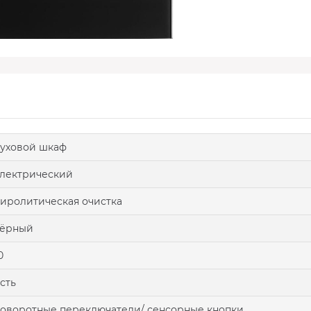
уховой шкаф
лектрический
иролитическая очистка
чёрный
0
сть
оворотные переключатели/ сенсорные кнопки