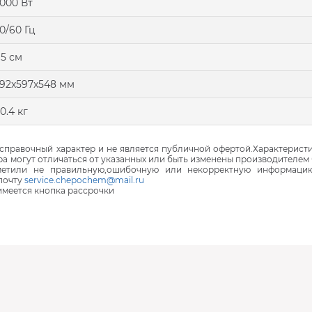
000 Вт
0/60 Гц
15 см
92x597x548 мм
0.4 кг
правочный характер и не является публичной офертой.Характеристи
ра могут отличаться от указанных или быть изменены производителем 
аметили не правильную,ошибочную или некорректную информаци
почту
service.chepochem@mail.ru
 имеется кнопка рассрочки
В наличии
В наличии