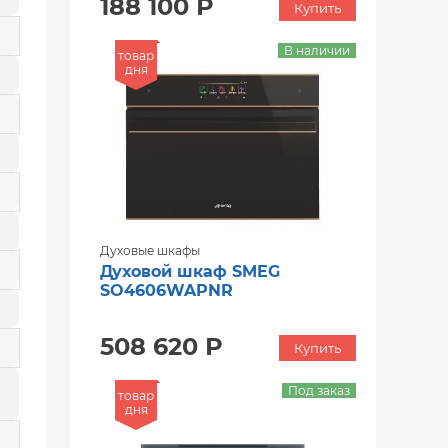
188 100 Р
Купить
В наличии
товар
дня
Духовые шкафы
Духовой шкаф SMEG
SO4606WAPNR
508 620 Р
Купить
Под заказ
товар
дня