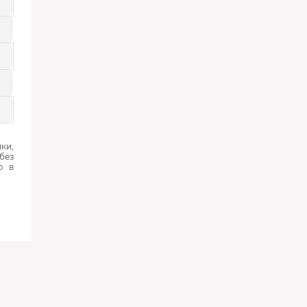
ки,
без
ю в
‹
›
‹
›