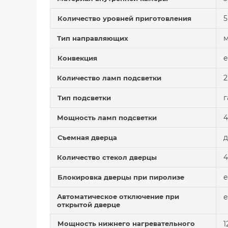
5
Количество уровней приготовления
м
Тип направляющих
е
Конвекция
2
Количество ламп подсветки
г
Тип подсветки
4
Мощность ламп подсветки
д
Съемная дверца
4
Количество стекол дверцы
е
Блокировка дверцы при пиролизе
Автоматическое отключение при
е
открытой дверце
Мощность нижнего нагревательного
1