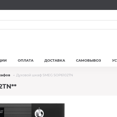
ЦИИ
ОПЛАТА
ДОСТАВКА
САМОВЫВОЗ
У
кафов
Духовой шкаф SMEG SOP6102TN
2TN**