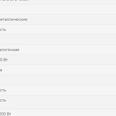
еталлические
сть
алогенная
0 Вт
а
сть
сть
200 Вт