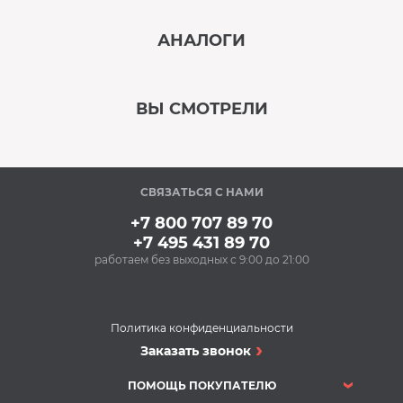
‹
›
АНАЛОГИ
В наличии
‹
›
ВЫ СМОТРЕЛИ
В наличии
‹
›
СВЯЗАТЬСЯ С НАМИ
В наличии
+7 800 707 89 70
+7 495 431 89 70
работаем без выходных с 9:00 до 21:00
Аксессуары
Очищающий спрей
для нержавеющей
стали BON BN-175
Политика конфиденциальности
(500 мл)
Духовые шкафы
Заказать звонок
348 Р
Духовой шкаф MIELE
Купить
H 2861-1 B OBSW
ПОМОЩЬ ПОКУПАТЕЛЮ