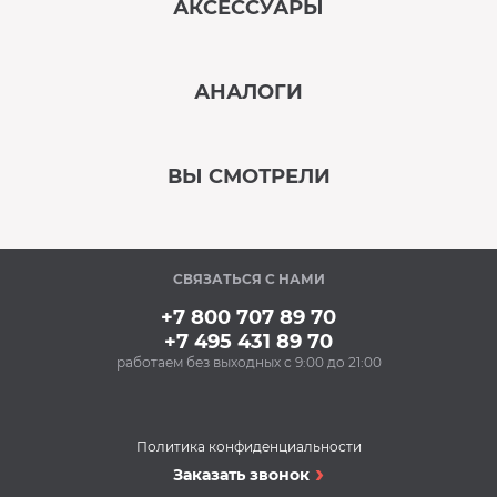
АКСЕССУАРЫ
‹
›
АНАЛОГИ
В наличии
‹
›
ВЫ СМОТРЕЛИ
В наличии
‹
›
СВЯЗАТЬСЯ С НАМИ
В наличии
+7 800 707 89 70
+7 495 431 89 70
работаем без выходных с 9:00 до 21:00
Аксессуары
Очищающий спрей
для нержавеющей
стали BON BN-175
Политика конфиденциальности
(500 мл)
Духовые шкафы
Заказать звонок
348 Р
Духовой шкаф Ascoli
Купить