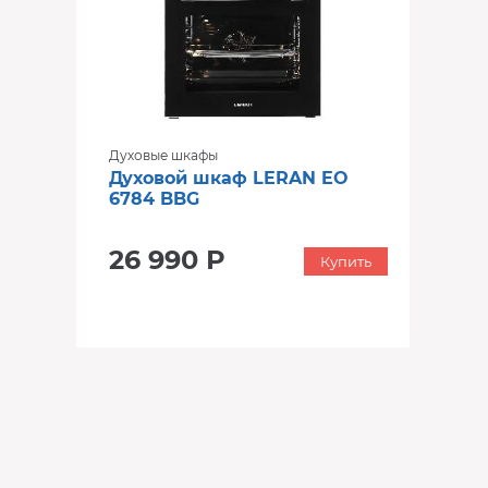
Духовые шкафы
Духовой шкаф LERAN EO
6784 BBG
26 990 Р
Купить
‹
›
‹
›
‹
›
В наличии
В наличии