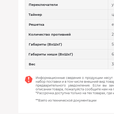
у
Переключатели
Таймер
е
Решетка
2
Количество противней
5
Габариты (ВхШхГ)
6
Габариты ниши (ВхШхГ)
3
Вес
Информационные сведения о продукции несут с
набор поставки и в том числе внешний вид това
предварительного уведомления. Если вы з
описании товара, пожалуйста сообщите нам на 
*Рассрочка доступна только на тех товарах, где
**Взято из технической документации