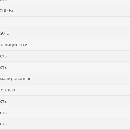
000 Вт
A
50°С
радиционная
сть
сть
эмалированное
 стекла
сть
сть
сть