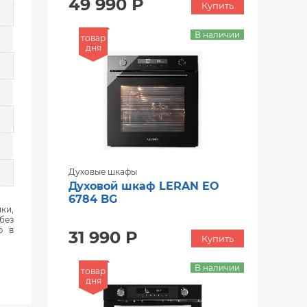
49 990 Р
Купить
В наличии
товар
дня
Духовые шкафы
Духовой шкаф LERAN EO
6784 BG
ки,
без
ю в
31 990 Р
Купить
В наличии
товар
дня