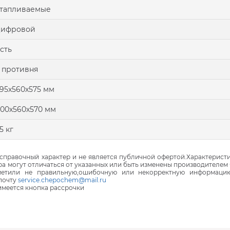
тапливаемые
цифровой
сть
 противня
95х560х575 мм
00х560х570 мм
5 кг
правочный характер и не является публичной офертой.Характеристи
ра могут отличаться от указанных или быть изменены производителем 
аметили не правильную,ошибочную или некорректную информаци
почту
service.chepochem@mail.ru
 имеется кнопка рассрочки