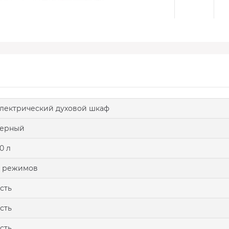
лектрический духовой шкаф
черный
0 л
8 режимов
сть
сть
сть