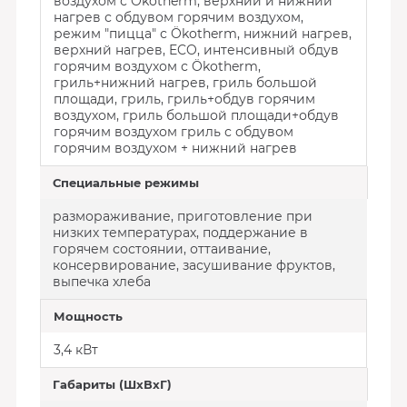
воздухом с Ökotherm, верхний и нижний
нагрев с обдувом горячим воздухом,
режим "пицца" с Ökotherm, нижний нагрев,
верхний нагрев, ECO, интенсивный обдув
горячим воздухом с Ökotherm,
гриль+нижний нагрев, гриль большой
площади, гриль, гриль+обдув горячим
воздухом, гриль большой площади+обдув
горячим воздухом гриль с обдувом
горячим воздухом + нижний нагрев
Специальные режимы
размораживание, приготовление при
низких температурах, поддержание в
горячем состоянии, оттаивание,
консервирование, засушивание фруктов,
выпечка хлеба
Мощность
3,4 кВт
Габариты (ШхВхГ)