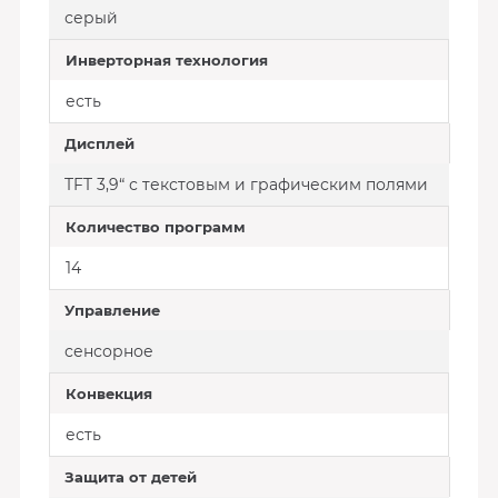
серый
Инверторная технология
есть
Дисплей
TFT 3,9“ с текстовым и графическим полями
Количество программ
14
Управление
сенсорное
Конвекция
есть
Защита от детей