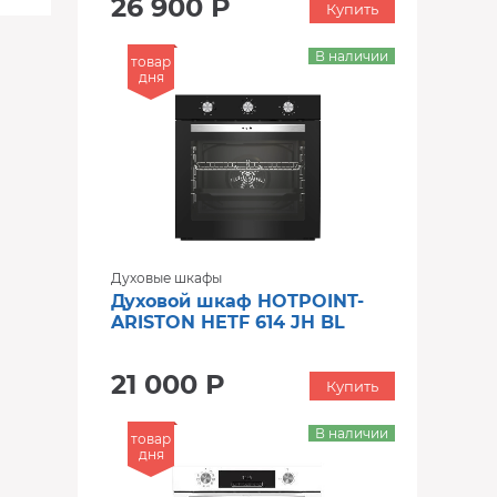
26 900 Р
Купить
В наличии
товар
дня
Духовые шкафы
Духовой шкаф HOTPOINT-
ARISTON HETF 614 JH BL
21 000 Р
Купить
В наличии
товар
дня