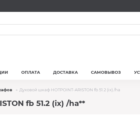
ЦИИ
ОПЛАТА
ДОСТАВКА
САМОВЫВОЗ
У
кафов
Духовой шкаф HOTPOINT-ARISTON fb 51.2 (ix) /ha
ON fb 51.2 (ix) /ha**