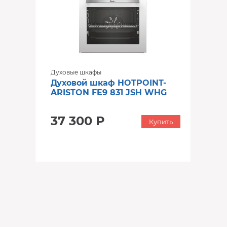
Духовые шкафы
Духовой шкаф HOTPOINT-
ARISTON FE9 831 JSH WHG
37 300 Р
Купить
‹
›
‹
›
‹
›
В наличии
В наличии