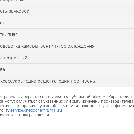
сть, звуковой
ет
ткидная
одсветка камеры, вентилятор охлаждения
серебристый
ва
ксессуары: одна решетка, один противень.
правочный характер и не является публичной офертой.Характеристи
ра могут отличаться от указанных или быть изменены производителем 
аметили не правильную,ошибочную или некорректную информаци
почту
service.chepochem@mail.ru
 имеется кнопка рассрочки