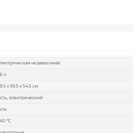
лектрическая независимая
6 л
9.5 х 59.5 x 54.5 см
сть, электрический
сть
40 °С
поворотные