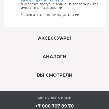
service.chepochem@mail.ru
*Рассрочка доступна только на тех товарах, где
имеется кнопка рассрочки
**Взято из технической документации
АКСЕССУАРЫ
‹
›
АНАЛОГИ
В наличии
‹
›
ВЫ СМОТРЕЛИ
В наличии
‹
›
СВЯЗАТЬСЯ С НАМИ
В наличии
+7 800 707 89 70