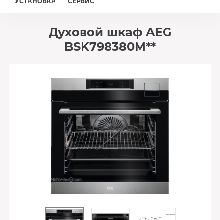
УСТАНОВКА
СЕРВИС
Духовой шкаф AEG
BSK798380M**