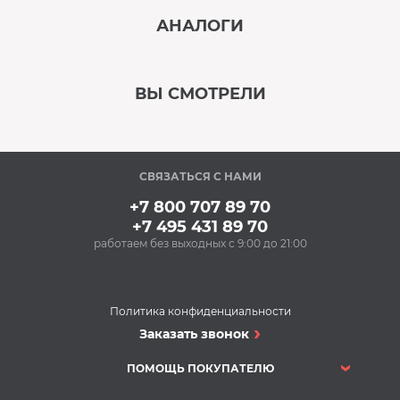
АНАЛОГИ
В наличии
‹
›
ВЫ СМОТРЕЛИ
В наличии
‹
›
СВЯЗАТЬСЯ С НАМИ
В наличии
+7 800 707 89 70
+7 495 431 89 70
работаем без выходных с 9:00 до 21:00
Аксессуары
Очищающий спрей
для нержавеющей
стали BON BN-175
Политика конфиденциальности
(500 мл)
Духовые шкафы
Заказать звонок
348 Р
Духовой шкаф MILLEN
Купить
MEO 601 BL
ПОМОЩЬ ПОКУПАТЕЛЮ
Духовые шкафы
В наличии