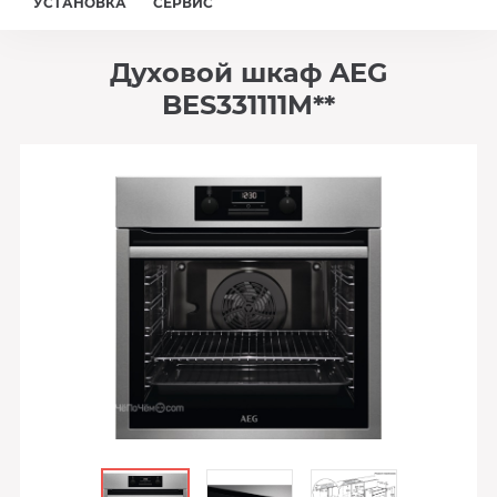
УСТАНОВКА
СЕРВИС
Духовой шкаф AEG
BES331111M**