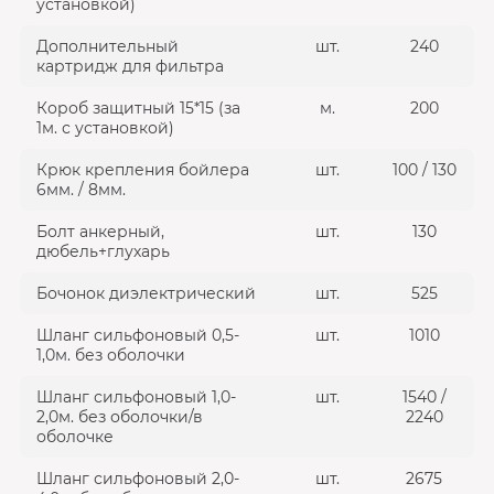
установкой)
Дополнительный
шт.
240
картридж для фильтра
Короб защитный 15*15 (за
м.
200
1м. с установкой)
Крюк крепления бойлера
шт.
100 / 130
6мм. / 8мм.
Болт анкерный,
шт.
130
дюбель+глухарь
Бочонок диэлектрический
шт.
525
Шланг сильфоновый 0,5-
шт.
1010
1,0м. без оболочки
Шланг сильфоновый 1,0-
шт.
1540 /
2,0м. без оболочки/в
2240
оболочке
Шланг сильфоновый 2,0-
шт.
2675