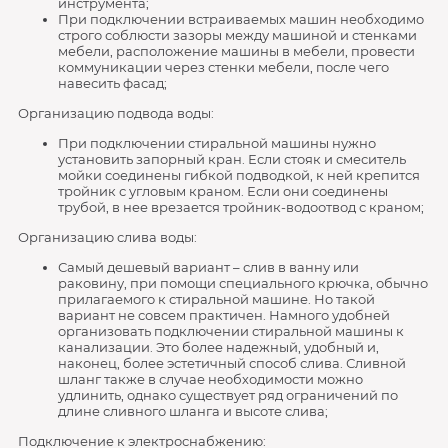
инструмента;
При подключении встраиваемых машин необходимо
строго соблюсти зазоры между машиной и стенками
мебели, расположение машины в мебели, провести
коммуникации через стенки мебели, после чего
навесить фасад;
Организацию подвода воды:
При подключении стиральной машины нужно
установить запорный кран. Если стояк и смеситель
мойки соединены гибкой подводкой, к ней крепится
тройник с угловым краном. Если они соединены
трубой, в нее врезается тройник-водоотвод с краном;
Организацию слива воды:
Самый дешевый вариант – слив в ванну или
раковину, при помощи специального крючка, обычно
прилагаемого к стиральной машине. Но такой
вариант не совсем практичен. Намного удобней
организовать подключении стиральной машины к
канализации. Это более надежный, удобный и,
наконец, более эстетичный способ слива. Сливной
шланг также в случае необходимости можно
удлинить, однако существует ряд ограничений по
длине сливного шланга и высоте слива;
Подключение к электроснабжению: