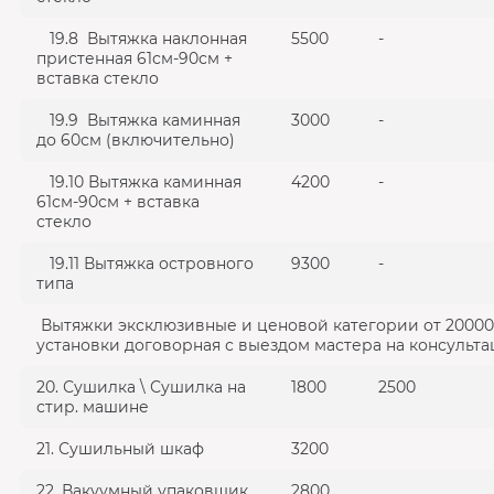
19.8 Вытяжка наклонная
5500
-
пристенная 61см-90см +
вставка стекло
19.9 Вытяжка каминная
3000
-
до 60см (включительно)
19.10 Вытяжка каминная
4200
-
61см-90см + вставка
стекло
19.11 Вытяжка островного
9300
-
типа
Вытяжки эксклюзивные и ценовой категории от 20000
установки договорная с выездом мастера на консульта
20. Сушилка \ Сушилка на
1800
2500
стир. машине
21. Сушильный шкаф
3200
22. Вакуумный упаковщик
2800