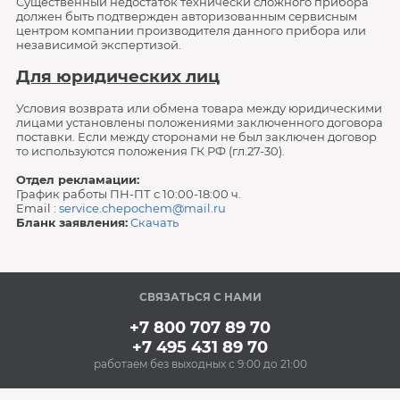
Существенный недостаток технически сложного прибора
должен быть подтвержден авторизованным сервисным
центром компании производителя данного прибора или
независимой экспертизой.
Для юридических лиц
Условия возврата или обмена товара между юридическими
лицами установлены положениями заключенного договора
поставки. Если между сторонами не был заключен договор
то используются положения ГК РФ (гл.27-30).
Отдел рекламации:
График работы ПН-ПТ с 10:00-18:00 ч.
Email :
service.chepochem@mail.ru
Бланк заявления:
Скачать
СВЯЗАТЬСЯ С НАМИ
+7 800 707 89 70
+7 495 431 89 70
работаем без выходных с 9:00 до 21:00