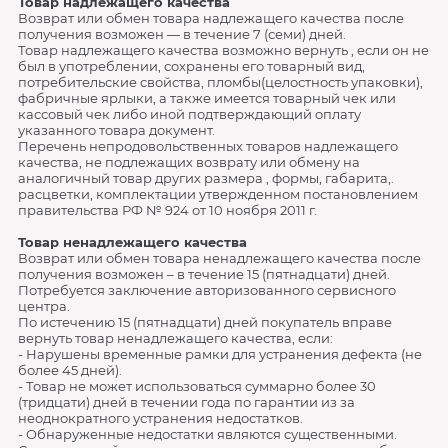
Товар надлежащего качества
Возврат или обмен товара надлежащего качества после
получения возможен — в течение 7 (семи) дней.
Товар надлежащего качества возможно вернуть , если он не
был в употреблении, сохранены его товарный вид,
потребительские свойства, пломбы(целостность упаковки),
фабричные ярлыки, а также имеется товарный чек или
кассовый чек либо иной подтверждающий оплату
указанного товара документ.
Перечень непродовольственных товаров надлежащего
качества, не подлежащих возврату или обмену на
аналогичный товар других размера , формы, габарита,.
расцветки, комплектации утвержденном постановлением
правительства РФ № 924 от 10 ноября 2011 г.
Товар ненадлежащего качества
Возврат или обмен товара ненадлежащего качества после
получения возможен – в течение 15 (пятнадцати) дней.
Потребуется заключение авторизованного сервисного
центра.
По истечению 15 (пятнадцати) дней покупатель вправе
вернуть товар ненадлежащего качества, если:
- Нарушены временные рамки для устранения дефекта (не
более 45 дней).
- Товар не может использоваться суммарно более 30
(тридцати) дней в течении года по гарантии из за
неоднократного устранения недостатков.
- Обнаруженные недостатки являются существенными.