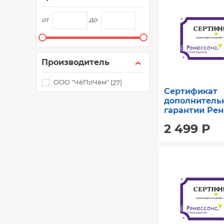
от
до
Производитель
ООО "ЧёПоЧём" (
)
27
Сертификат
дополнитель
гарантии Рен
год (от 12001 
2 499 Р