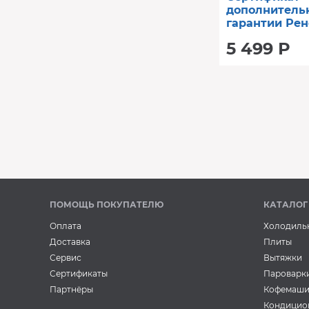
дополнитель
гарантии Рен
год (от 80001
5 499 Р
ПОМОЩЬ ПОКУПАТЕЛЮ
КАТАЛОГ
Оплата
Холодиль
Доставка
Плиты
Сервис
Вытяжки
Сертификаты
Пароварк
Партнёры
Кофемаш
Кондицио