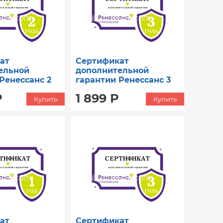
ат
Сертификат
ельной
дополнительной
Ренессанс 2
гарантии Ренессанс 3
0001 до 60000)
год (от 5001 до 8000)
Р
1 899 Р
Купить
Купить
ат
Сертификат