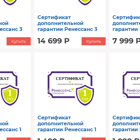
Сертификат
Сертифик
ной
дополнительной
дополнит
ессанс 3
гарантии Ренессанс 3
гарантии 
о 12000)
год (от 160001 до
год (от 10
14 699 Р
7 999 
200000)
130000)
Купить
Купить
Сертификат
Сертифик
ной
дополнительной
дополнит
ессанс 1
гарантии Ренессанс 1
гарантии 
 до 40000)
год (от 8001 до 12000)
год (от 50