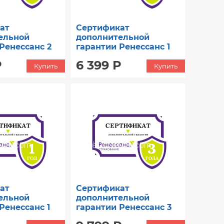
ат
Сертификат
ельной
дополнительной
Ренессанс 2
гарантии Ренессанс 1
0001 до
год (от 100001 до
Р
6 399 Р
130000)
Купить
Купить
ат
Сертификат
ельной
дополнительной
Ренессанс 1
гарантии Ренессанс 3
01 до 8000)
год (от 100001 до