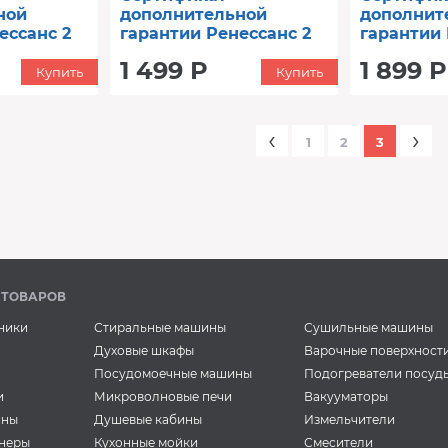
ной
дополнительной
дополнит
ессанс 2
гарантии Ренессанс 2
гарантии 
 до 90000)
год (от 5001 до 8000)
год (от 12
1 499 Р
1 899 Р
Купить
Купить
‹
›
1
2
3
 ТОВАРОВ
ники
Стиральные машины
Сушильные машины
Духовые шкафы
Варочные поверхност
Посудомоечные машины
Подогреватели посуд
и
Микроволновые печи
Вакууматоры
ины
Душевые кабины
Измельчители
неры
Кухонные мойки
Смесители