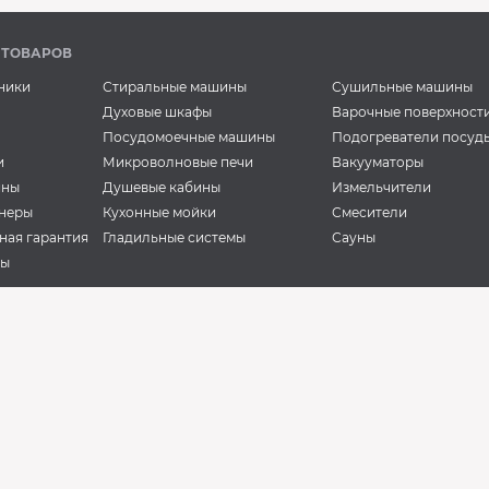
 ТОВАРОВ
ники
Стиральные машины
Сушильные машины
Духовые шкафы
Варочные поверхност
Посудомоечные машины
Подогреватели посуд
и
Микроволновые печи
Вакууматоры
ины
Душевые кабины
Измельчители
неры
Кухонные мойки
Смесители
ная гарантия
Гладильные системы
Сауны
ры