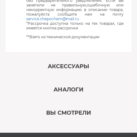
без предварительного уведомления. Если вы
заметили не правильную,ошибочную или
некорректную информацию в описании товара,
пожалуйста сообщите нам на почту
service.chepochem@mail.ru
*Рассрочка доступна только на тех товарах, где
имеется кнопка рассрочки
**Взято из технической документации
АКСЕССУАРЫ
‹
›
АНАЛОГИ
В наличии
‹
›
ВЫ СМОТРЕЛИ
В наличии
‹
›