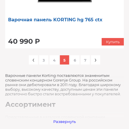
Варочная панель KORTING hg 765 ctx
40 990 Р
Купить
‹
›
3
4
5
6
7
Варочные панели Korting поставляются знаменитым
словенским концерном Gorenje Group. На российском
рынке они дебютировали в 2011 году. Благодаря широкому
выбору, высокому качеству, доступным ценам эти панели
достаточно быстро стали востребованными у покупателей.
Ассортимент
Представленные в каталоге словенской компании
приборы различаются по следующим критериям:
Развернуть