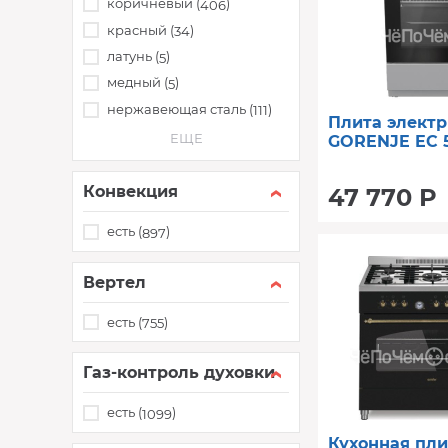
коричневый (
)
406
красный (
)
34
латунь (
)
5
медный (
)
5
нержавеющая сталь (
)
111
Плита электр
ЕЩЕ
GORENJE EC 
Конвекция
47 770 Р
есть (
)
897
Вертел
есть (
)
755
Газ-контроль духовки
есть (
)
1099
Кухонная пли