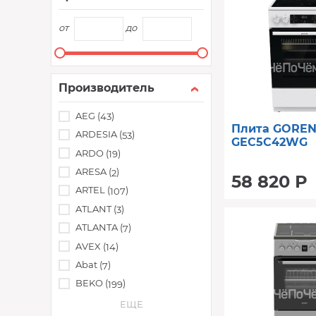
от
до
Производитель
AEG (
)
43
Плита GOREN
ARDESIA (
)
53
GEC5C42WG
ARDO (
)
19
ARESA (
)
2
58 820 Р
ARTEL (
)
107
ATLANT (
)
3
ATLANTA (
)
7
AVEX (
)
14
Abat (
)
7
BEKO (
)
199
ЕЩЕ