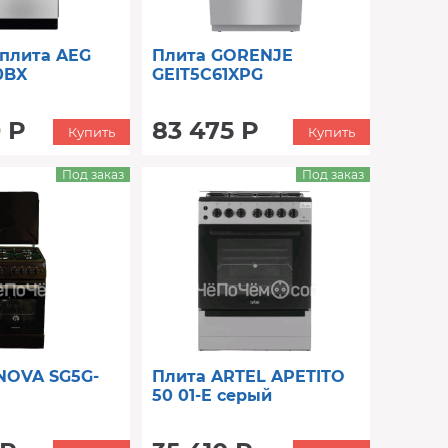
 плита AEG
Плита GORENJE
0BX
GEIT5C61XPG
 Р
83 475 Р
Купить
Купить
Под заказ
Под заказ
NOVA SG5G-
Плита ARTEL APETITO
50 01-E серый