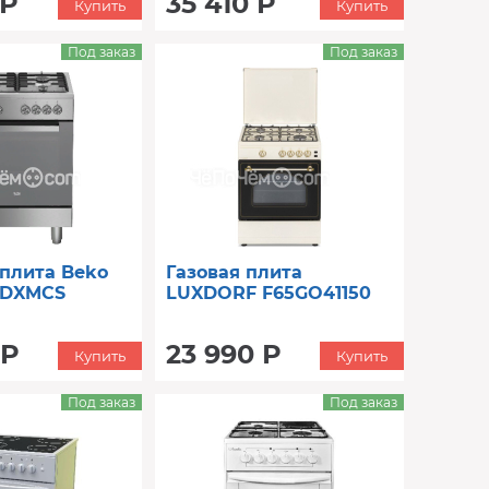
 Р
35 410 Р
Купить
Купить
Под заказ
Под заказ
 плита Beko
Газовая плита
0 DXMCS
LUXDORF F65GO41150
 Р
23 990 Р
Купить
Купить
Под заказ
Под заказ