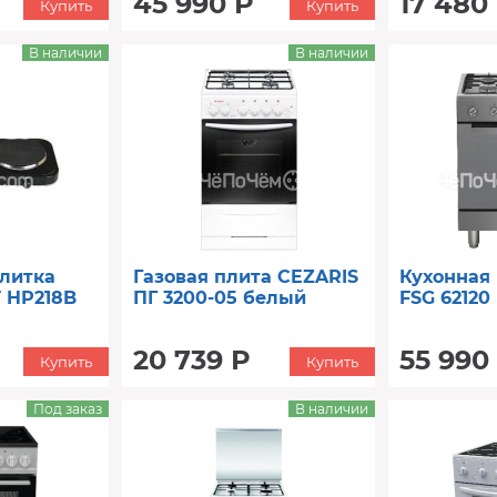
45 990 Р
17 480
Купить
Купить
В наличии
В наличии
литка
Газовая плита CEZARIS
Кухонная
 HP218B
ПГ 3200-05 белый
FSG 6212
20 739 Р
55 990
Купить
Купить
Под заказ
В наличии