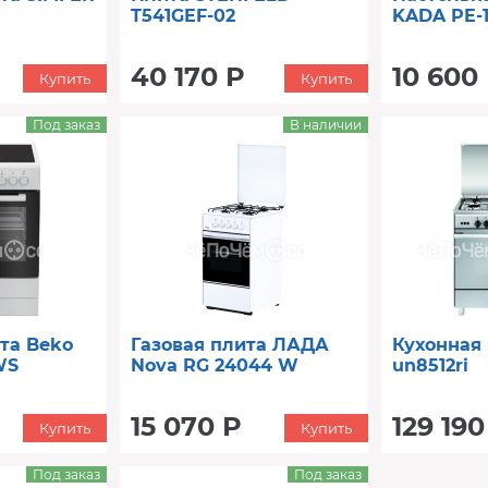
T541GEF-02
KADA PE-
40 170 Р
10 600
Купить
Купить
Под заказ
В наличии
та Beko
Газовая плита ЛАДА
Кухонная
WS
Nova RG 24044 W
un8512ri
15 070 Р
129 190
Купить
Купить
Под заказ
Под заказ