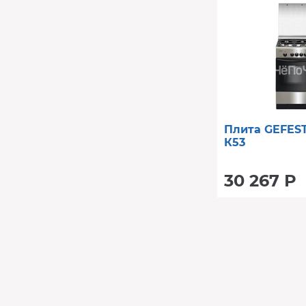
Плита GEFEST
К53
30 267 Р