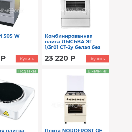
И 505 W
Комбинированная
плита ЛЫСЬВА ЭГ
1/3г01 СТ-2у белая без
крышки
 Р
23 220 Р
Купить
Купить
Под заказ
В наличии
ая плитка
Плита NORDFROST GE