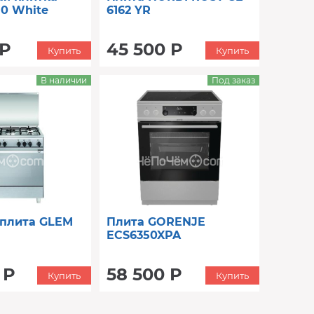
10 White
6162 YR
 Р
45 500 Р
Купить
Купить
В наличии
Под заказ
 плита GLEM
Плита GORENJE
ECS6350XPA
 Р
58 500 Р
Купить
Купить