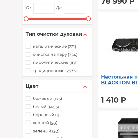
78 990 Р
От
До
Тип очистки духовки
каталитические (
)
221
очистка на пару (
)
324
пиролитические (
)
18
традиционные (
)
2575
Настольная п
BLACKTON BT
Цвет
1 410 Р
бежевый (
)
175
белый (
)
1495
бордовый (
)
11
желтый (
)
20
зеленый (
)
30