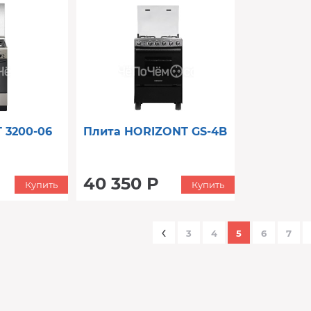
 3200-06
Плита HORIZONT GS-4B
40 350 Р
Купить
Купить
‹
3
4
5
6
7