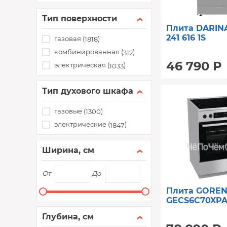
Тип поверхности
Плита DARINA
241 616 1S
газовая (
)
1818
комбинированная (
)
312
46 790 Р
электрическая (
)
1033
Тип духового шкафа
газовые (
)
1300
электрические (
)
1847
Ширина, см
От
До
Плита GOREN
GECS6C70XP
Глубина, см