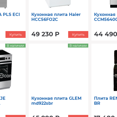
 PLS ECI
Кухонная плита Haier
Кухонная
HCC56FO2C
CCM5640
49 230 Р
44 490
Купить
Купить
В наличии
В наличии
JE
Кухонная плита GLEM
Плита RE
A
md922sbr
BR