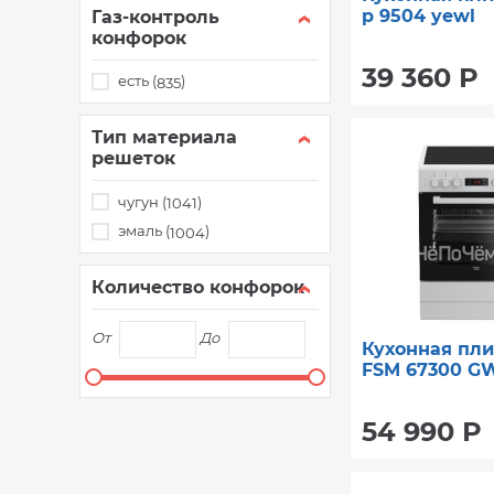
p 9504 yewl
Газ-контроль
конфорок
39 360 Р
есть (
)
835
Тип материала
решеток
чугун (
)
1041
эмаль (
)
1004
Количество конфорок
От
До
Кухонная пли
FSM 67300 G
54 990 Р