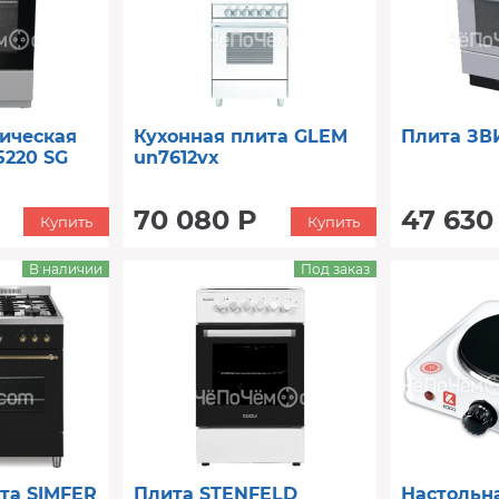
ическая
Кухонная плита GLEM
Плита ЗВ
5220 SG
un7612vx
70 080 Р
47 630
Купить
Купить
В наличии
Под заказ
та SIMFER
Плита STENFELD
Настольн