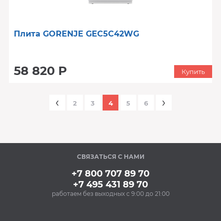
Плита GORENJE GEC5C42WG
58 820 Р
Купить
‹
›
2
3
4
5
6
СВЯЗАТЬСЯ С НАМИ
+7 800 707 89 70
+7 495 431 89 70
работаем без выходных с 9:00 до 21:00