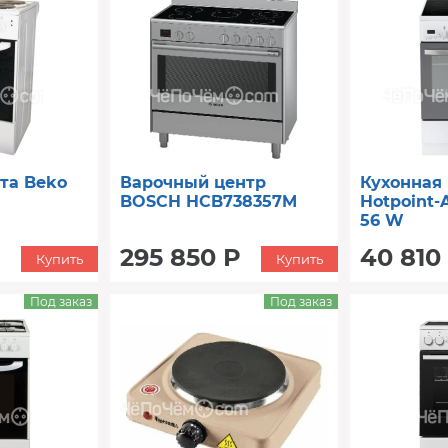
та Beko
Варочный центр
Кухонная
BOSCH HCB738357M
Hotpoint-A
56 W
295 850 Р
40 810
Купить
Купить
Под заказ
Под заказ