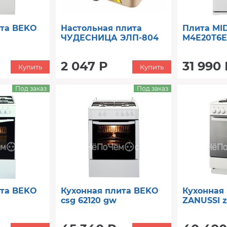
ита BEKO
Настольная плита
Плита MI
ЧУДЕСНИЦА ЭЛП-804
M4E20T6E
2 047 Р
31 990 
Купить
Купить
Под заказ
Под заказ
ита BEKO
Кухонная плита BEKO
Кухонная
csg 62120 gw
ZANUSSI z