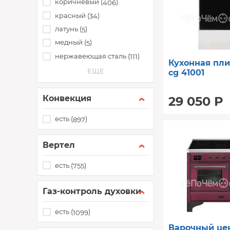
коричневый (
)
406
красный (
)
34
латунь (
)
5
медный (
)
5
нержавеющая сталь (
)
111
Кухонная пл
ЕЩЕ
cg 41001
Конвекция
29 050 Р
есть (
)
897
Вертел
есть (
)
755
Газ-контроль духовки
есть (
)
1099
Варочный цен