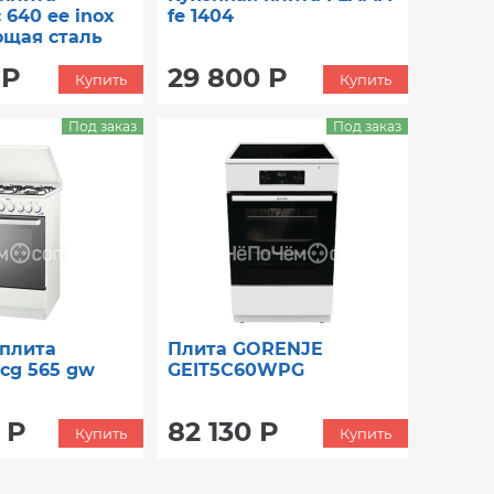
 640 ee inox
fe 1404
щая сталь
 Р
29 800 Р
Купить
Купить
Под заказ
Под заказ
 плита
Плита GORENJE
cg 565 gw
GEIT5C60WPG
 Р
82 130 Р
Купить
Купить