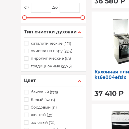
36 580 Р
От
До
Тип очистки духовки
каталитические (
)
221
очистка на пару (
)
324
пиролитические (
)
18
традиционные (
)
2575
Кухонная пл
kt6e004efsix
Цвет
37 410 Р
бежевый (
)
175
белый (
)
1495
бордовый (
)
11
желтый (
)
20
зеленый (
)
30