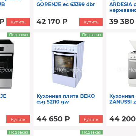
UB
GORENJE ec 63399 dbr
ARDESIA c
нержавею
 Р
42 170 Р
39 380
Купить
Купить
Под заказ
Под заказ
JE
Кухонная плита BEKO
Кухонная
csg 52110 gw
ZANUSSI z
44 650 Р
44 200
Купить
Купить
Под заказ
Под заказ