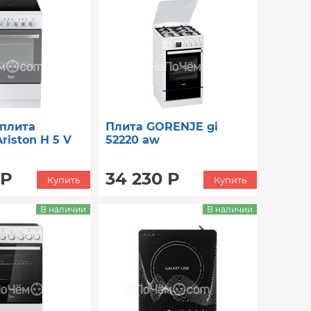
 плита
Плита GORENJE gi
riston H 5 V
52220 aw
 Р
34 230 Р
Купить
Купить
В наличии
В наличии