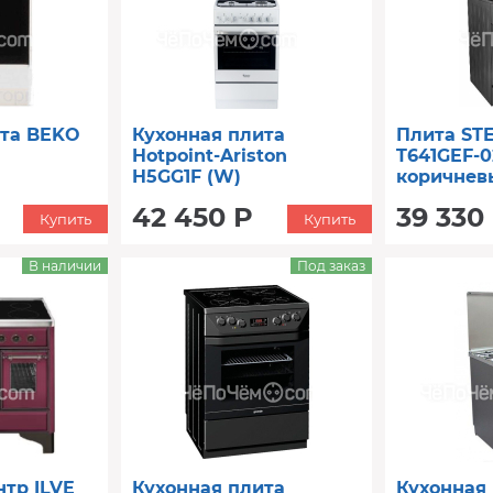
ита BEKO
Кухонная плита
Плита ST
Hotpoint-Ariston
T641GEF-0
H5GG1F (W)
коричнев
42 450 Р
39 330
Купить
Купить
В наличии
Под заказ
тр ILVE
Кухонная плита
Кухонная