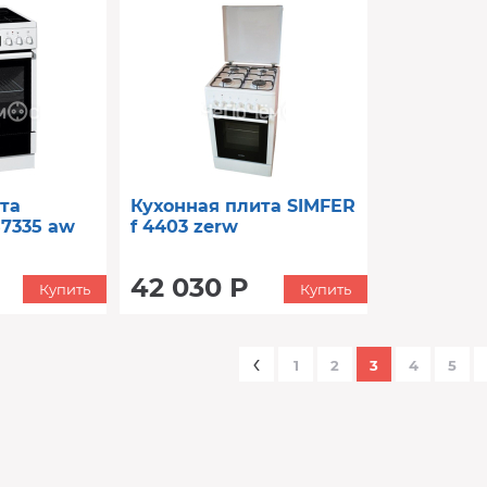
та
Кухонная плита SIMFER
7335 aw
f 4403 zerw
42 030 Р
Купить
Купить
‹
1
2
3
4
5