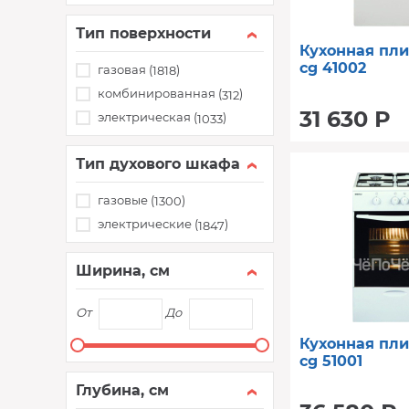
Тип поверхности
Кухонная пл
cg 41002
газовая (
)
1818
комбинированная (
)
312
31 630 Р
электрическая (
)
1033
Тип духового шкафа
газовые (
)
1300
электрические (
)
1847
Ширина, см
От
До
Кухонная пл
cg 51001
Глубина, см