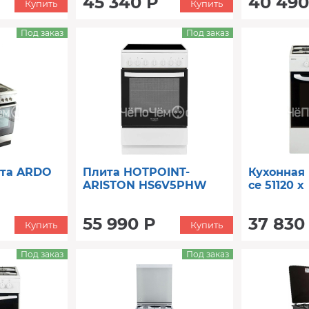
45 340 Р
40 490
Купить
Купить
Под заказ
Под заказ
ита ARDO
Плита HOTPOINT-
Кухонная
ARISTON HS6V5PHW
ce 51120 x
55 990 Р
37 830
Купить
Купить
Под заказ
Под заказ