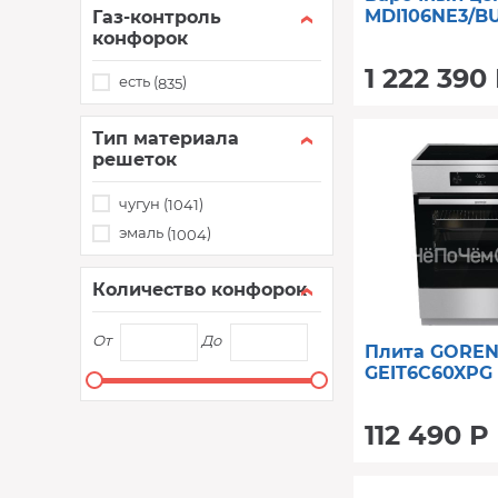
MDI106NE3/B
Газ-контроль
конфорок
1 222 390
есть (
)
835
Тип материала
решеток
чугун (
)
1041
эмаль (
)
1004
Количество конфорок
От
До
Плита GOREN
GEIT6C60XPG
112 490 Р