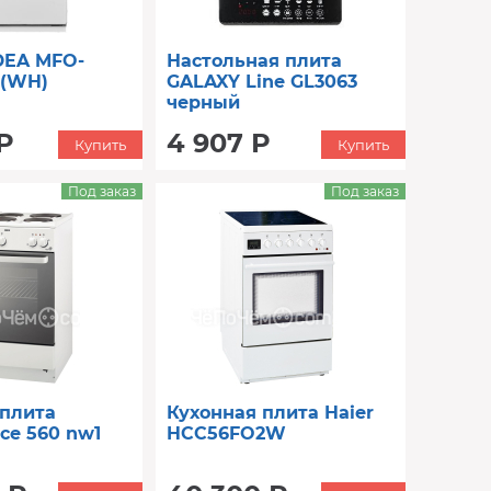
DEA MFO-
Настольная плита
(WH)
GALAXY Line GL3063
черный
Р
4 907 Р
Купить
Купить
Под заказ
Под заказ
 плита
Кухонная плита Haier
ce 560 nw1
HCC56FO2W