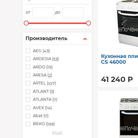
от
до
Производитель
AEG (
)
43
Кухонная пли
ARDESIA (
)
53
CS 46000
ARDO (
)
19
ARESA (
)
2
41 240 Р
ARTEL (
)
107
ATLANT (
)
3
ATLANTA (
)
7
AVEX (
)
14
Abat (
)
7
BEKO (
)
199
ЕЩЕ