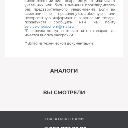
числе внешний вид товара могут отличаться от
указанных или быть изменены производителем
без предварительного уведомления. Если вы
заметили не правильную,ошибочную или
некорректную информацию в описании товара,
пожалуйста сообщите нам на почту
service.chepochem@mail.ru
*Рассрочка доступна только на тех товарах, где
имеется кнопка рассрочки
**Взято из технической документации
АНАЛОГИ
‹
›
ВЫ СМОТРЕЛИ
В наличии
‹
›
СВЯЗАТЬСЯ С НАМИ
Под заказ