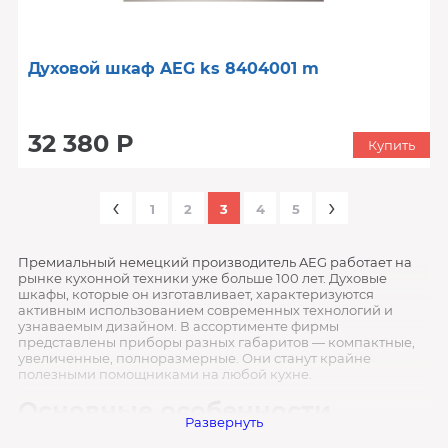
Духовой шкаф AEG ks 8404001 m
32 380 Р
Купить
‹
›
1
2
3
4
5
Премиальный немецкий производитель AEG работает на
рынке кухонной техники уже больше 100 лет. Духовые
шкафы, которые он изготавливает, характеризуются
активным использованием современных технологий и
узнаваемым дизайном. В ассортименте фирмы
представлены приборы разных габаритов — компактные,
увеличенные, полноразмерные. Они станут крайне
полезными помощниками на любой кухне.
Основные особенности
Развернуть